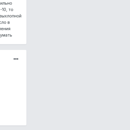
сильно
10, то
 выхлопной
сло в
ления
думать