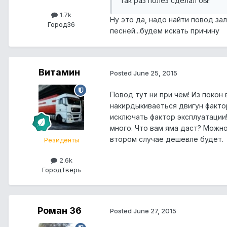
так раз полез сделал бы!
1.7k
Ну это да, надо найти повод зал
Город
36
песней...будем искать причину
Витамин
Posted
June 25, 2015
Повод тут ни при чём! Из покон 
накирдыкиваеться двигун фактор
исключать фактор эксплуатации
много. Что вам яма даст? Можно
втором случае дешевле будет.
Резиденты
2.6k
Город
Тверь
Роман 36
Posted
June 27, 2015