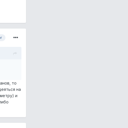
or
анов, то
деяться на
ометру) и
либо