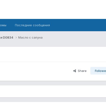
бомы
Последние сообщения
 и D0834
Масло с сапуна
Share
Followe