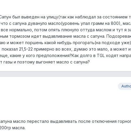
апун был выведен на улицу(так как наблюдал за состоянием т
что с сапуна дувануло масло(уровень упал грамм на 800), мас
 все нормально, потом опять плюнуло оттуда маслом и тут я 
ным тормозом идет выдавливание масла с сапуна. Подозрева
аю и может поршень какой нибудь прогорать(на подходе уже)
показал 21,5-22 примерно во всех, думаю это мало, а может 
ь еще, какие у кого предположения?Как долго в TGL ходят нап
т газы и поэтому выгоняет масло с сапуна?
Auth
 сапуна масло перестало выдавливать после отключения горно
200гр масла.