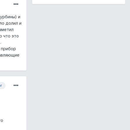
урбины) и
ло долил и
заметил
ю что это
.
и прибор
равляющие
or
го