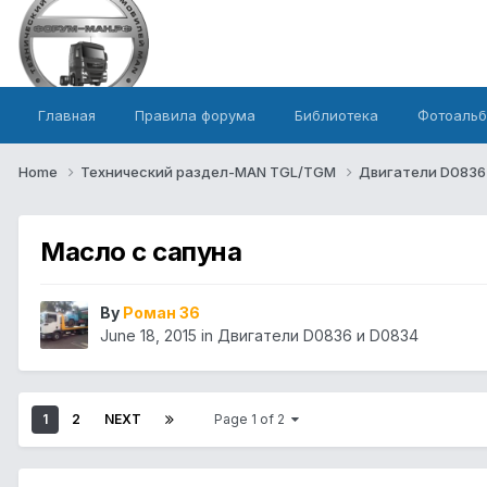
Главная
Правила форума
Библиотека
Фотоаль
Home
Технический раздел-MAN TGL/TGM
Двигатели D0836
Масло с сапуна
By
Роман 36
June 18, 2015
in
Двигатели D0836 и D0834
1
2
NEXT
Page 1 of 2