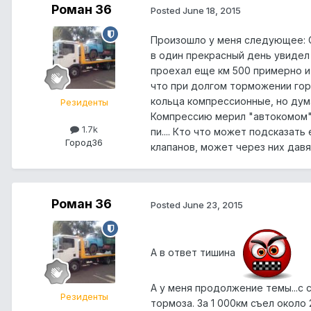
Роман 36
Posted
June 18, 2015
Произошло у меня следующее: С
в один прекрасный день увидел 
проехал еще км 500 примерно и
что при долгом торможении гор
кольца компрессионные, но дум
Резиденты
Компрессию мерил "автокомом" 
1.7k
пи.... Кто что может подсказат
Город
36
клапанов, может через них давя
Роман 36
Posted
June 23, 2015
А в ответ тишина
А у меня продолжение темы...с
Резиденты
тормоза. За 1 000км съел около 