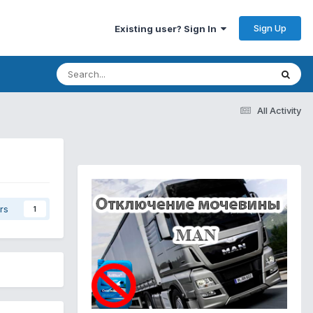
Sign Up
Existing user? Sign In
All Activity
rs
1