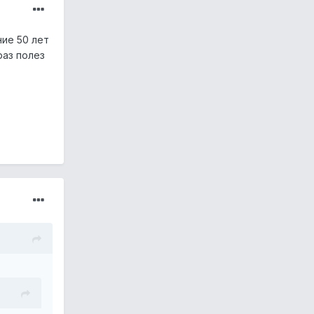
ие 50 лет
раз полез