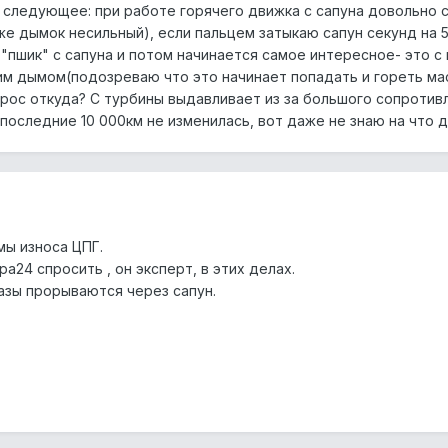
следующее: при работе горячего движка с сапуна довольно 
е дымок несильный), если пальцем затыкаю сапун секунд на 5-
"пшик" с сапуна и потом начинается самое интересное- это с
м дымом(подозреваю что это начинает попадать и гореть ма
прос откуда? С турбины выдавливает из за большого сопротив
последние 10 000км не изменилась, вот даже не знаю на что 
мы износа ЦПГ.
а24 спросить , он эксперт, в этих делах.
газы прорываются через сапун.