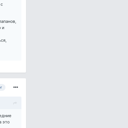
 с
лапанов,
 и
7
ься,
or
ледние
а это