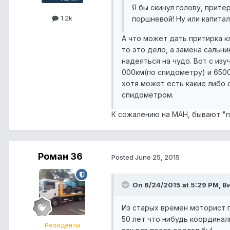
Я бы скинул голову, притё
1.2k
поршневой! Ну или капитал
А что может дать притирка к
то это дело, а замена сальн
надеяться на чудо. Вот с изу
000км(по спидометру) и 6500
хотя может есть какие либо 
спидометром.
К сожалению на МАН, бывают "пр
Роман 36
Posted
June 25, 2015
On 6/24/2015 at 5:29 PM, В
Из старых времен моторист 
50 лет что нибудь координал
Резиденты