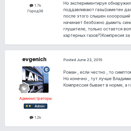
Но экспериментируя обнаружил 
1.7k
поддавливают газы(заметен даж
Город
36
после этого слышен хооороший 
начинает безбожно дымить сини
глушителе, только остается во
картерных газов?)Компресия за 
evgenich
Posted
June 23, 2015
Роман , если честно , то симпто
Но конечно , тут лучше Владимир
Компрессия бывает в норме, а 
Администраторы
1.2k