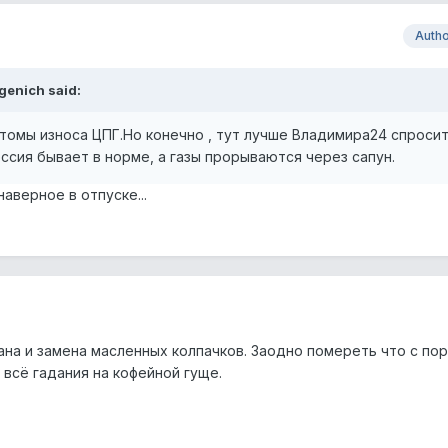
Auth
genich said:
птомы износа ЦПГ.Но конечно , тут лучше Владимира24 спросит
ессия бывает в норме, а газы прорываются через сапун.
аверное в отпуске...
пана и замена масленных колпачков. Заодно помереть что с по
о всё гадания на кофейной гуще.