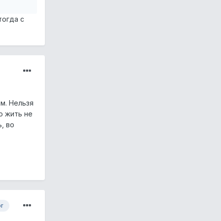
тогда с
м. Нельзя
о жить не
, во
or