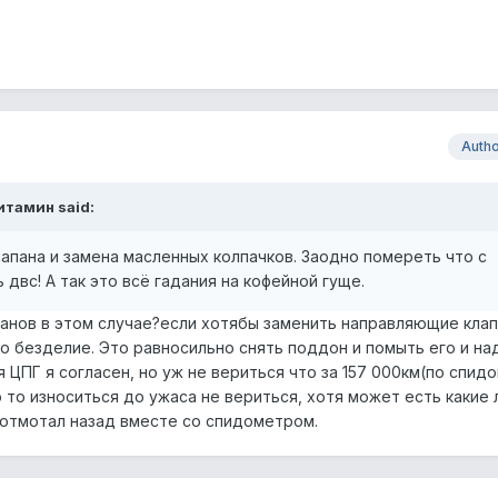
Auth
итамин said:
клапана и замена масленных колпачков. Заодно помереть что с
 двс! А так это всё гадания на кофейной гуще.
панов в этом случае?если хотябы заменить направляющие клап
то безделие. Это равносильно снять поддон и помыть его и на
я ЦПГ я согласен, но уж не вериться что за 157 000км(по спид
 то износиться до ужаса не вериться, хотя может есть какие 
 отмотал назад вместе со спидометром.