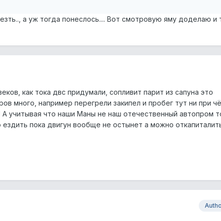
езть.., а уж тогда понеслось.... Вот смотровую яму доделаю и 
веков, как тока двс придумали, сопливит парит из сапуна это
ов много, например перегрели закипел и пробег тут ни при чё
! А учитывая что наши Маны не наш отечественный автопром т
 ездить пока двигун вообще не остынет а можно откапиталить
Auth