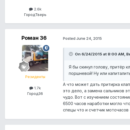
2.6k
Город
Тверь
Роман 36
Posted
June 24, 2015
On 6/24/2015 at 8:00 AM, В
Я бы скинул голову, притёр 
поршневой! Ну или капиталить
Резиденты
А что может дать притирка кла
1.7k
это дело, а замена сальников э
Город
36
чудо. Вот с изучением состояни
6500 часов наработки могло что
спецы что и счетчик моточасов