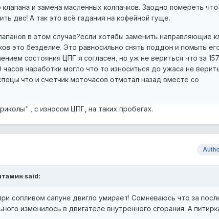
р клапана и замена масленных колпачков. Заодно помереть что
ить двс! А так это всё гадания на кофейной гуще.
лапанов в этом случае?если хотябы заменить направляющие к
иков это безделие. Это равносильно снять поддон и помыть его
чением состояния ЦПГ я согласен, но уж не вериться что за 15
 часов наработки могло что то износиться до ужаса не верит
спецы что и счетчик моточасов отмотал назад вместе со
иколы" , с износом ЦПГ, на таких пробегах.
Auth
итамин said:
при сопливом сапуне двигло умирает! Сомневаюсь что за пос
ьного изменилось в двигателе внутреннего сгорания. А питирк