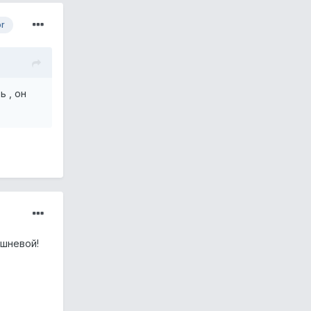
or
ь , он
ршневой!