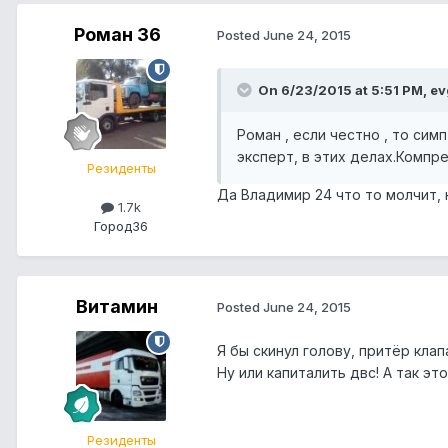
Роман 36
Posted
June 24, 2015
On 6/23/2015 at 5:51 PM, ev
Роман , если честно , то сим
эксперт, в этих делах.Компр
Резиденты
Да Владимир 24 что то молчит, н
1.7k
Город
36
Витамин
Posted
June 24, 2015
Я бы скинул голову, притёр кла
Ну или капиталить двс! А так эт
Резиденты