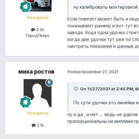
ну калибровать монтировкой ,
Резиденты
Если повезёт может быть и недо
показывают размер и вот тут вс
2.6k
заводе. Кода одна удочка стоит
Город
Тверь
когда две удочки тут уже по сл
смотреть показания и данные д
миха ростов
Posted
November 27, 2021
On 11/27/2021 at 2:45 PM, 
По сути удочки это линейки 
Резиденты
ну и да , и нет ... ведь не дар
пропорциональны ни миллиметр
2.1k