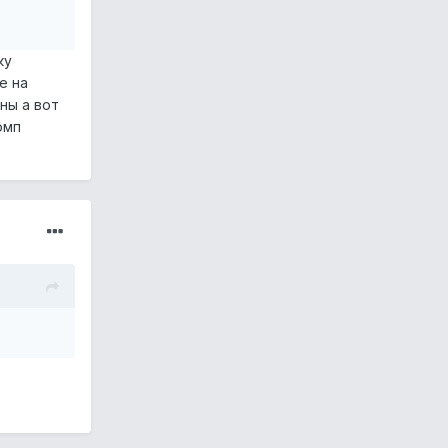
ку
е на
ны а вот
омп