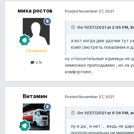
миха ростов
Posted
November 27, 2021
On 11/27/2021 at 2:45 PM, 
а вот когда две удочки тут 
комп смотреть показания и д
Резиденты
ну относительные единицы не до
2.1k
немножко приподымаю , из-за ук
комфортнее...
Витамин
Posted
November 27, 2021
On 11/27/2021 at 9:36 PM, м
ну и да , и нет ... ведь не 
пропорциональны ни миллиме