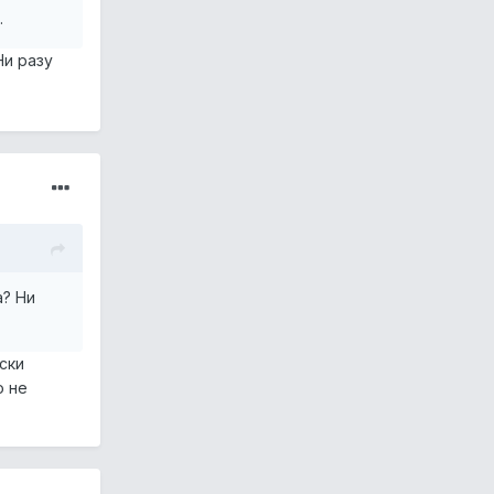
.
Ни разу
а? Ни
ски
о не