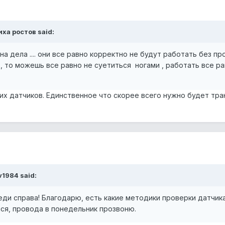
иха ростов said:
на дела .... они все равно корректно не будут работать без пр
а , то можешь все равно не суетиться ногами , работать все р
их датчиков. Единственное что скорее всего нужно будет тр
v1984 said:
еди справа! Благодарю, есть какие методики проверки датчик
лся, провода в понедельник прозвоню.