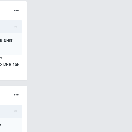
в диаг
у ,
о мне так
е