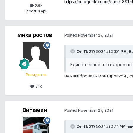
https://autogeriko.com/page-881.h
2.6k
Город
Тверь
миха ростов
Posted
November 27, 2021
On 11/27/2021 at 2:01 PM, В
Единственное что скорее вс
Резиденты
ну калибровать монтировкой , са
2.1k
Витамин
Posted
November 27, 2021
On 11/27/2021 at 2:11 PM, м