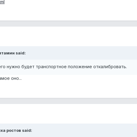
tml
итамин said:
его нужно будет транспортное положение откалибровать.
мое оно...
иха ростов said: