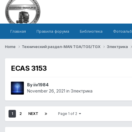
Главная
Правила форума
Библиотека
Фотоаль
Home
Технический раздел-MAN TGA/TGS/TGX
Электрика
ECAS 3153
By iiv1984
November 26, 2021
in
Электрика
1
2
NEXT
Page 1 of 2