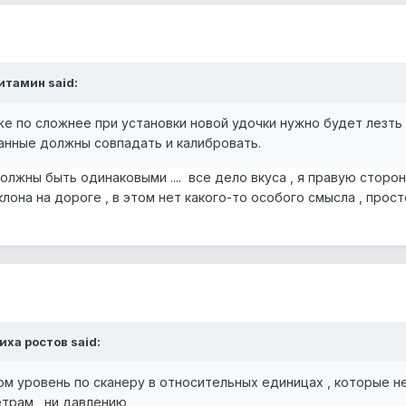
Витамин said:
уже по сложнее при установки новой удочки нужно будет лезть 
анные должны совпадать и калибровать.
лжны быть одинаковыми .... все дело вкуса , я правую сторон
лона на дороге , в этом нет какого-то особого смысла , прост
иха ростов said:
даром уровень по сканеру в относительных единицах , которые н
трам , ни давлению