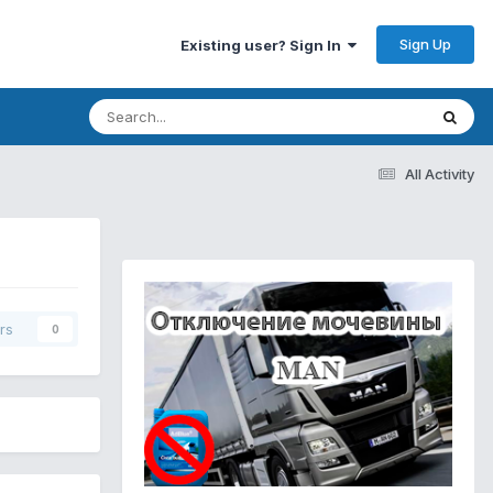
Sign Up
Existing user? Sign In
All Activity
rs
0