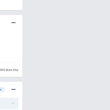
984 likes this
or