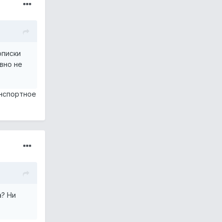
описки
авно не
анспортное
а? Ни