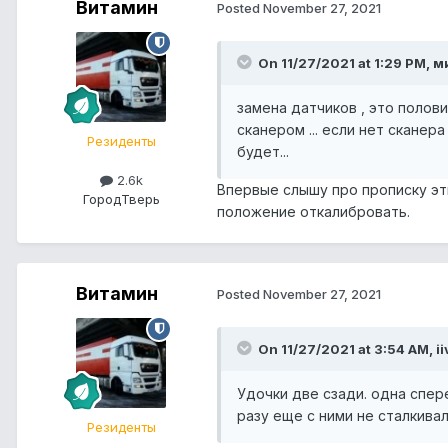
Витамин
Posted
November 27, 2021
On 11/27/2021 at 1:29 PM, м
замена датчиков , это полови
сканером ... если нет сканер
Резиденты
будет...
2.6k
Впервые слышу про прописку эт
Город
Тверь
положение откалибровать.
Витамин
Posted
November 27, 2021
On 11/27/2021 at 3:54 AM, ii
Удочки две сзади. одна спер
разу еще с ними не сталкива
Резиденты