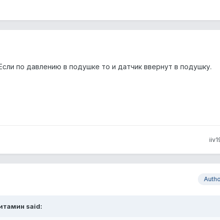
Если по давлению в подушке то и датчик ввернут в подушку.
iiv1
Auth
Витамин said: