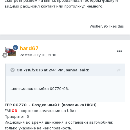
смотреть разьем на кпп т.к прозванивал тестером фишку и
видимо расширил контакт или протолкнул немного.
Wistler595 likes this
hard67
Posted
July 18, 2016
On 7/18/2016 at 2:41 PM, bansai said:
...появилась ошибка 00770-06...
FFR 00770 - Раздельный H (половинка HIGH)
FMI
06
- короткое замыкание на Uбат
Приоритет: 5
Индикация во время движения и остановки автомобиля;
только указание на неисправность.