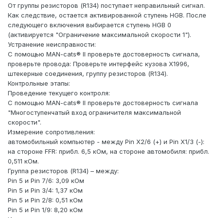
От группы резисторов (R134) поступает неправильный сигнал.
Как следствие, остается активированной ступень HGB. После
следующего включения выбирается ступень HGB 0
(активируется "Ограничение максимальной скорости 1").
Устранение неисправности:
С помощью MAN-cats® II проверьте достоверность сигнала,
проверьте провода: Проверьте интерфейс кузова X1996,
штекерные соединения, группу резисторов (R134).
Контрольные этапы:
Проведение текущего контроля:
С помощью MAN-cats® II проверьте достоверность сигнала
"Многоступенчатый вход ограничителя максимальной
скорости".
Измерение сопротивления:
автомобильный компьютер - между Pin X2/6 (+) и Pin X1/3 (-):
на стороне FFR: прибл. 6,5 кОм, на стороне автомобиля: прибл.
0,511 кОм.
Группа резисторов (R134) – между:
Pin 5 и Pin 7/6: 3,09 кОм
Pin 5 и Pin 3/4: 1,37 кОм
Pin 5 и Pin 2/8: 0,51 кОм
Pin 5 и Pin 1/9: 8,20 кОм