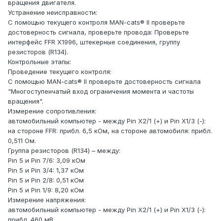
вращения двигателя.
Устранение неисправности:
С помощью текущего контроля MAN-cats® II проверьте
достоверность сигнала, проверьте провода: Проверьте
интерфейс FFR X1996, штекерные соединения, группу
резисторов (R134).
Контрольные этапы:
Проведение текущего контроля:
С помощью MAN-cats® II проверьте достоверность сигнала
"Многоступенчатый вход ограничения момента и частоты
вращения".
Измерение сопротивления:
автомобильный компьютер - между Pin X2/1 (+) и Pin X1/3 (-):
на стороне FFR: прибл. 6,5 кОм, на стороне автомобиля: прибл.
0,511 Ом.
Группа резисторов (R134) – между:
Pin 5 и Pin 7/6: 3,09 кОм
Pin 5 и Pin 3/4: 1,37 кОм
Pin 5 и Pin 2/8: 0,51 кОм
Pin 5 и Pin 1/9: 8,20 кОм
Измерение напряжения:
автомобильный компьютер - между Pin X2/1 (+) и Pin X1/3 (-):
прибл. 460 мВ.