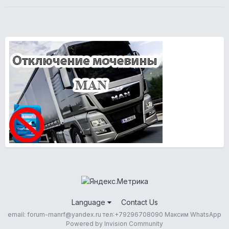
Language
Contact Us
email: forum-manrf@yandex.ru тел:+79296708090 Максим WhatsApp
Powered by Invision Community