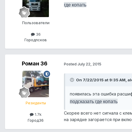
где копать
Пользователи
36
Город
псков
Роман 36
Posted
July 22, 2015
On 7/22/2015 at 9:35 AM, al
появилась эта ошибка расши
подсказать где копать
Резиденты
Скорее всего нет сигнала с кл
1.7k
на зарядке загорается при вклю
Город
36