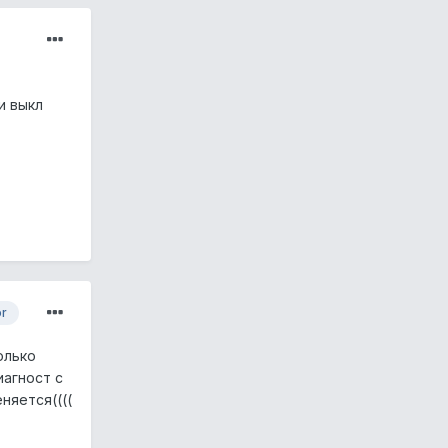
и выкл
or
олько
иагност с
няется((((