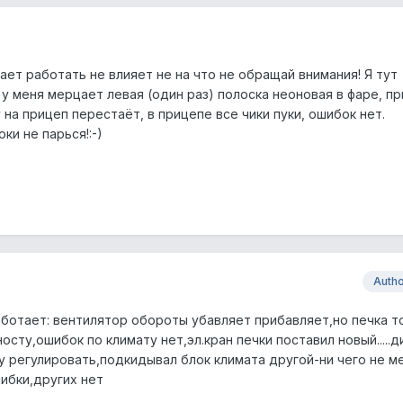
ает работать не влияет не на что не обращай внимания! Я тут
 меня мерцает левая (один раз) полоска неоновая в фаре, пр
 на прицеп перестаёт, в прицепе все чики пуки, ошибок нет.
и не парься!:-)
Auth
аботает: вентилятор обороты убавляет прибавляет,но печка т
носту,ошибок по климату нет,эл.кран печки поставил новый.....д
регулировать,подкидывал блок климата другой-ни чего не ме
шибки,других нет