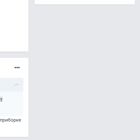
т
 приборке