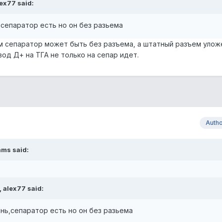
ex77 said:
,сепаратор есть но он без разьема
м сепаратор может быть без разъема, а штатный разъем улож
од Д+ на ТГА не только на сепар идет.
Auth
ams said:
 alex77 said:
ень,сепаратор есть но он без разьема