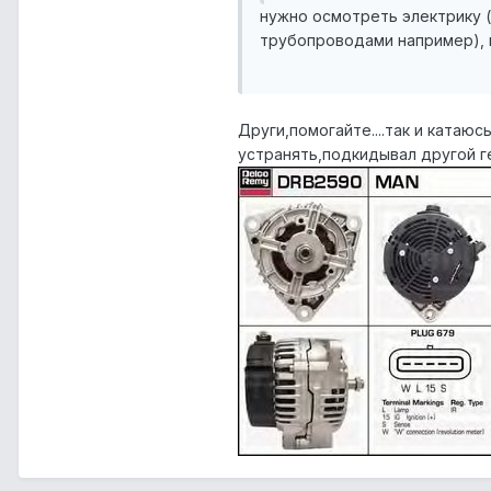
нужно осмотреть электрику 
трубопроводами например), в
Други,помогайте....так и катаюс
устранять,подкидывал другой г