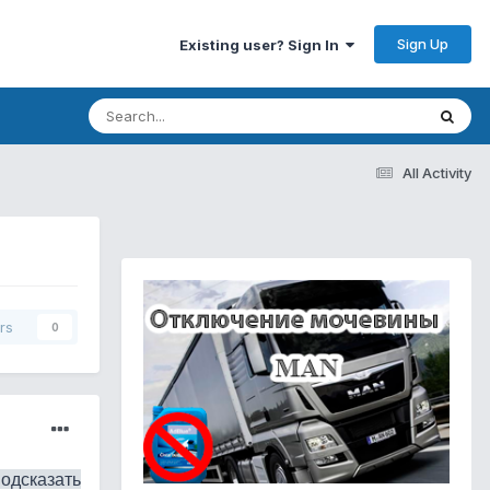
Sign Up
Existing user? Sign In
All Activity
rs
0
подсказать