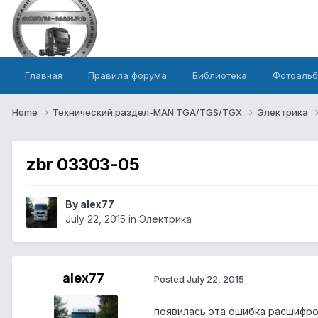
Главная
Правила форума
Библиотека
Фотоаль
Home
Технический раздел-MAN TGA/TGS/TGX
Электрика
zbr 03303-05
By alex77
July 22, 2015
in
Электрика
alex77
Posted
July 22, 2015
появилась эта ошибка расшифро