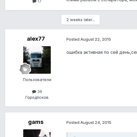
17
2 weeks later...
alex77
Posted
August 22, 2015
ошибка активная по сей день,се
Пользователи
36
Город
псков
gams
Posted
August 24, 2015