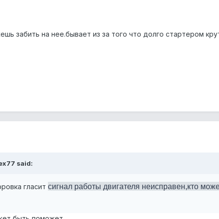
ешь забить на нее.бывает из за того что долго стартером кру
ex77 said:
сигнал работы двигателя неисправен,кто може
фровка гласит
ожет быть поможет