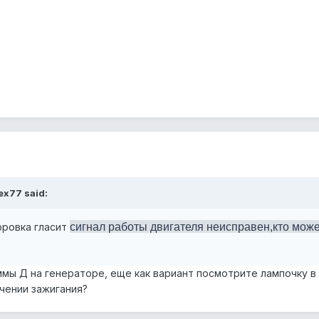
ex77 said:
сигнал работы двигателя неисправен,кто може
фровка гласит
еммы Д на генераторе, еще как вариант посмотрите лампочку в
чении зажигания?