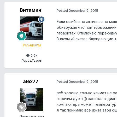
Витамин
Posted
December 9, 2015
Если ошибка не активная не меш
обнаружил что при торможении у
габаритах! Отключаю перекидку
Знакомый сказал блуждающие ток
Резиденты
2.6k
Город
Тверь
alex77
Posted
December 9, 2015
всё хорошо,только климат не р
горячим дует(((( заезжал к диаг
компьютера может температуру 
я так понимаю всё из-за этой о
Пользователи