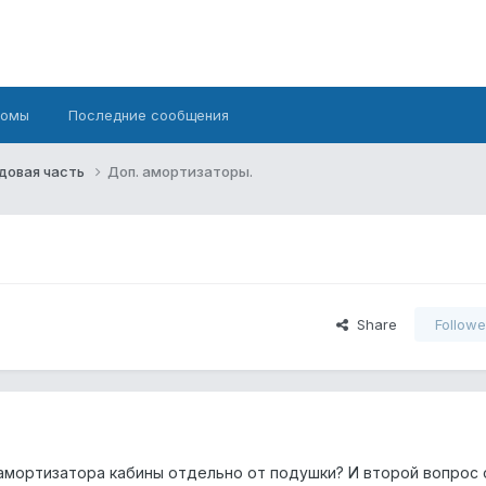
бомы
Последние сообщения
довая часть
Доп. амортизаторы.
Share
Followe
мортизатора кабины отдельно от подушки? И второй вопрос 