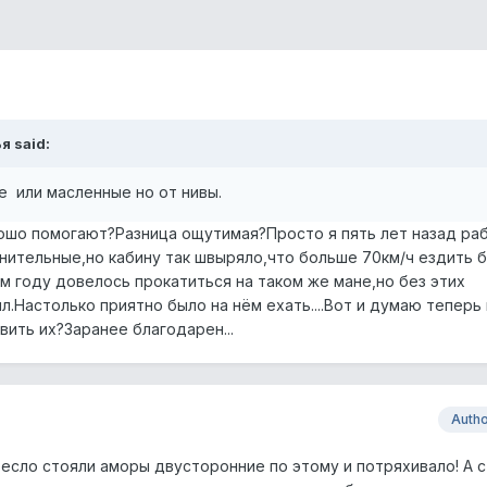
я said:
е или масленные но от нивы.
ошо помогают?Разница ощутимая?Просто я пять лет назад раб
нительные,но кабину так швыряло,что больше 70км/ч ездить 
ом году довелось прокатиться на таком же мане,но без этих
л.Настолько приятно было на нём ехать....Вот и думаю теперь 
вить их?Заранее благодарен...
Auth
ресло стояли аморы двусторонние по этому и потряхивало! А с