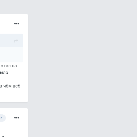
отал на
было
в чём всё
or