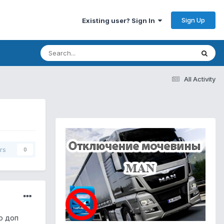
Sign Up
Existing user? Sign In
All Activity
rs
0
о доп