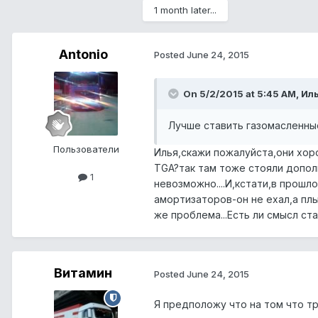
1 month later...
Antonio
Posted
June 24, 2015
On 5/2/2015 at 5:45 AM, Иль
Лучше ставить газомасленны
Пользователи
Илья,скажи пожалуйста,они хор
TGA?так там тоже стояли допол
1
невозможно....И,кстати,в прошл
амортизаторов-он не ехал,а плы
же проблема...Есть ли смысл ста
Витамин
Posted
June 24, 2015
Я предположу что на том что т