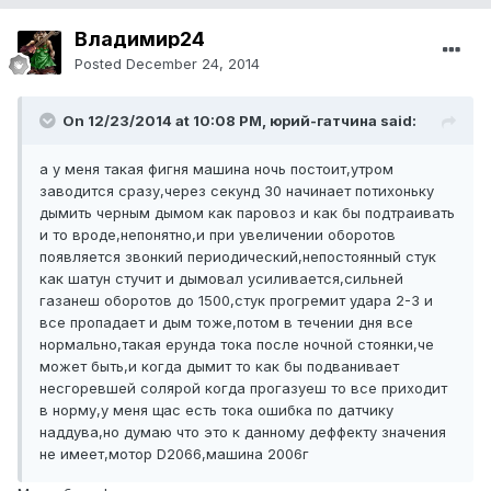
Владимир24
Posted
December 24, 2014
On 12/23/2014 at 10:08 PM, юрий-гатчина said:
а у меня такая фигня машина ночь постоит,утром
заводится сразу,через секунд 30 начинает потихоньку
дымить черным дымом как паровоз и как бы подтраивать
и то вроде,непонятно,и при увеличении оборотов
появляется звонкий периодический,непостоянный стук
как шатун стучит и дымовал усиливается,сильней
газанеш оборотов до 1500,стук прогремит удара 2-3 и
все пропадает и дым тоже,потом в течении дня все
нормально,такая ерунда тока после ночной стоянки,че
может быть,и когда дымит то как бы подванивает
несгоревшей солярой когда прогазуеш то все приходит
в норму,у меня щас есть тока ошибка по датчику
наддува,но думаю что это к данному деффекту значения
не имеет,мотор D2066,машина 2006г