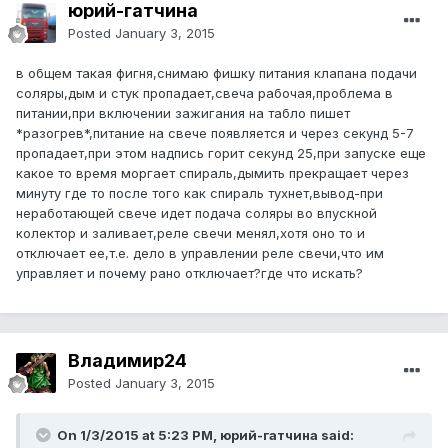
юрий-гатчина
Posted
January 3, 2015
в общем такая фигня,снимаю фишку питания клапана подачи
соляры,дым и стук пропадает,свеча рабочая,проблема в
питании,при включении зажигания на табло пишет
*разогрев*,питание на свече появляется и через секунд 5-7
пропадает,при этом надпись горит секунд 25,при запуске еще
какое то время моргает спираль,дымить прекращает через
минуту где то после того как спираль тухнет,вывод-при
неработающей свече идет подача соляры во впускной
колектор и заливает,реле свечи менял,хотя оно то и
отключает ее,т.е. дело в управлении реле свечи,что им
управляет и почему рано отключает?где что искать?
Владимир24
Posted
January 3, 2015
On 1/3/2015 at 5:23 PM, юрий-гатчина said: