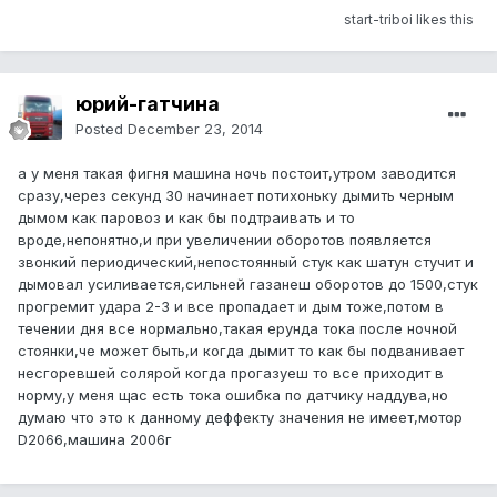
start-triboi likes this
юрий-гатчина
Posted
December 23, 2014
а у меня такая фигня машина ночь постоит,утром заводится
сразу,через секунд 30 начинает потихоньку дымить черным
дымом как паровоз и как бы подтраивать и то
вроде,непонятно,и при увеличении оборотов появляется
звонкий периодический,непостоянный стук как шатун стучит и
дымовал усиливается,сильней газанеш оборотов до 1500,стук
прогремит удара 2-3 и все пропадает и дым тоже,потом в
течении дня все нормально,такая ерунда тока после ночной
стоянки,че может быть,и когда дымит то как бы подванивает
несгоревшей солярой когда прогазуеш то все приходит в
норму,у меня щас есть тока ошибка по датчику наддува,но
думаю что это к данному деффекту значения не имеет,мотор
D2066,машина 2006г