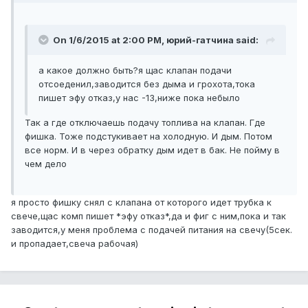
On 1/6/2015 at 2:00 PM, юрий-гатчина said:
а какое должно быть?я щас клапан подачи
отсоеденил,заводится без дыма и грохота,тока
пишет эфу отказ,у нас -13,ниже пока небыло
Так а где отключаешь подачу топлива на клапан. Где
фишка. Тоже подстукивает на холодную. И дым. Потом
все норм. И в через обратку дым идет в бак. Не пойму в
чем дело
я просто фишку снял с клапана от которого идет трубка к
свече,щас комп пишет *эфу отказ*,да и фиг с ним,пока и так
заводится,у меня проблема с подачей питания на свечу(5сек.
и пропадает,свеча рабочая)