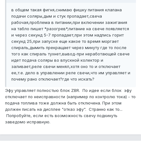
в общем такая фигня,снимаю фишку питания клапана
подачи соляры,дым и стук пропадает,свеча
рабочая,проблема в питании,при включении зажигания
на табло пишет *разогрев*,питание на свече появляется
и через секунд 5-7 пропадает,при этом надпись горит
секунд 25,при запуске еще какое то время моргает
спираль,дымить прекращает через минуту где то после
того как спираль тухнет,вывод-при неработающей свече
идет подача соляры во впускной колектор и
заливает,реле свечи менял,хотя оно то и отключает
ее,т.е. дело в управлении реле свечи,что им управляет и
почему рано отключает?где что искать?
Эфу управляет полностью блок ZBR. По идее если блок эфу
отключает по неисправности (например по контролю тока) - то
подача топлива тоже должна быть отключена. При этом
должен писать на дисплее "отказ эфу". Странно как то...
Попробуйте, если есть возможность свечу подкинуть
заведомо исправную.