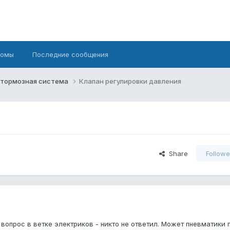
бомы
Последние сообщения
/тормозная система
Клапан регулировки давления
Share
Followe
вопрос в ветке электриков - никто не ответил. Может пневматики 