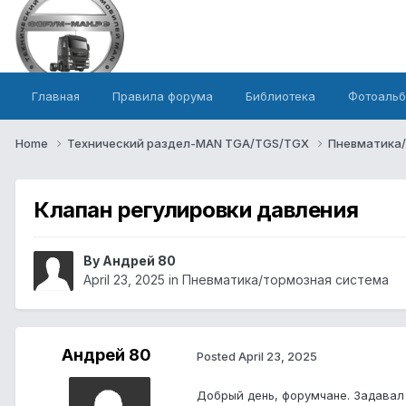
Главная
Правила форума
Библиотека
Фотоаль
Home
Технический раздел-MAN TGA/TGS/TGX
Пневматика
Клапан регулировки давления
By Андрей 80
April 23, 2025
in
Пневматика/тормозная система
Андрей 80
Posted
April 23, 2025
Добрый день,
форумчане. Задавал 