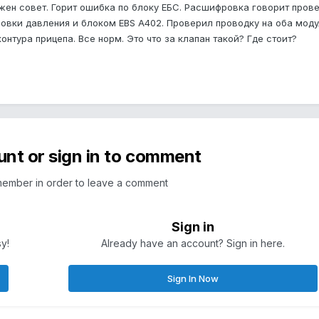
ужен совет. Горит ошибка по блоку EБС. Расшифровка говорит пров
ровки давления
и блоком EBS A402. Проверил проводку на оба мод
контура
прицепа
. Все норм. Это что за клапан такой? Где стоит?
unt or sign in to comment
member in order to leave a comment
Sign in
sy!
Already have an account? Sign in here.
Sign In Now