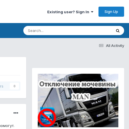
Sign Up
Existing user? Sign In
All Activity
rs
0
помогут.