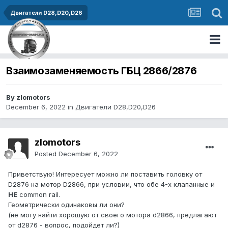
Двигатели D28,D20,D26
Взаимозаменяемость ГБЦ 2866/2876
By zlomotors
December 6, 2022
in
Двигатели D28,D20,D26
zlomotors
Posted
December 6, 2022
Приветствую! Интересует можно ли поставить головку от
D2876 на мотор D2866, при условии, что обе 4-х клапанные и
НЕ
common rail.
Геометрически одинаковы ли они?
(не могу найти хорошую от своего мотора d2866, предлагают
от d2876 - вопрос, подойдет ли?)