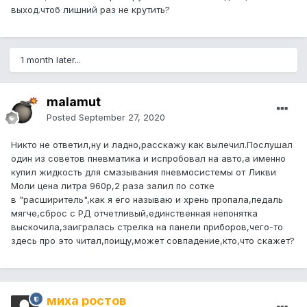
выход.чтоб лишний раз не крутить?
1 month later...
malamut
Posted
September 27, 2020
Никто не ответил,ну и ладно,расскажу как вылечил.Послушал
один из советов пневматика и испробовал на авто,а именно
купил жидкость для смазывания пневмосистемы от Ликви
Моли цена литра 960р,2 раза залил по сотке
в "расширитель",как я его называю и хрень пропала,педаль
мягче,сброс с РД отчетливый,единственная непонятка
выскочила,заигралась стрелка на панели приборов,чего-то
здесь про это читал,поищу,может совпадение,кто,что скажет?
миха ростов