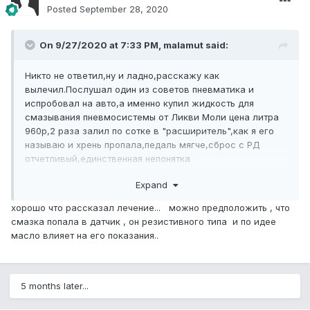
Posted
September 28, 2020
On 9/27/2020 at 7:33 PM, malamut said:
Никто не ответил,ну и ладно,расскажу как
вылечил.Послушал один из советов пневматика и
испробовал на авто,а именно купил жидкость для
смазывания пневмосистемы от Ликви Моли цена литра
960р,2 раза залил по сотке в "расширитель",как я его
называю и хрень пропала,педаль мягче,сброс с РД
отчетливый,единственная непонятка
выскочила,заигралась стрелка на панели
Expand
приборов,чего-то здесь про это читал,поищу,может
совпадение,кто,что скажет?
хорошо что рассказал лечение... можно предположить , что
смазка попала в датчик , он резистивного типа и по идее
масло влияет на его показания..
5 months later...