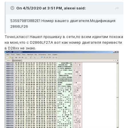
On 4/5/2020 at 3:51 PM, alexei said:
5359798138B2E1 Номер вашего двигателя.Модификация
2866LF26
Точно,класс! Нашел прошивку в сети,по всем идентам похожа
на мою,что с D2866LF27.А вот как номер двигателя перевести
в D28xx не знаю.