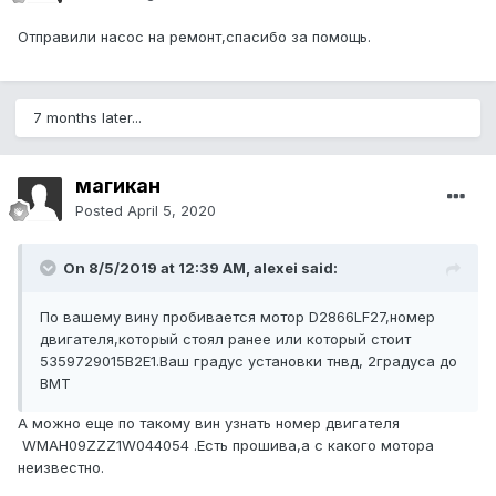
Отправили насос на ремонт,спасибо за помощь.
7 months later...
магикан
Posted
April 5, 2020
On 8/5/2019 at 12:39 AM, alexei said:
По вашему вину пробивается мотор D2866LF27,номер
двигателя,который стоял ранее или который стоит
5359729015B2E1.Ваш градус установки тнвд, 2градуса до
ВМТ
А можно еще по такому вин узнать номер двигателя
WMAH09ZZZ1W044054 .Есть прошива,а с какого мотора
неизвестно.