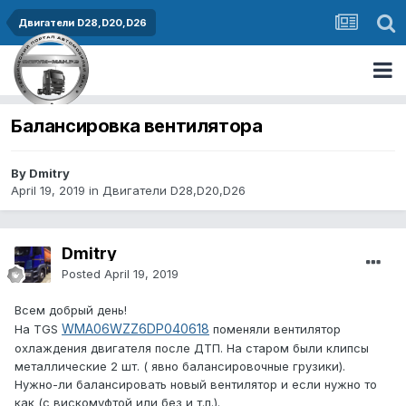
Двигатели D28,D20,D26
Балансировка вентилятора
By Dmitry
April 19, 2019
in
Двигатели D28,D20,D26
Dmitry
Posted
April 19, 2019
Всем добрый день!
WMA06WZZ6DP040618
На TGS
поменяли вентилятор
охлаждения двигателя после ДТП. На старом были клипсы
металлические 2 шт. ( явно балансировочные грузики).
Нужно-ли балансировать новый вентилятор и если нужно то
как (с вискомуфтой или без и т.п.).