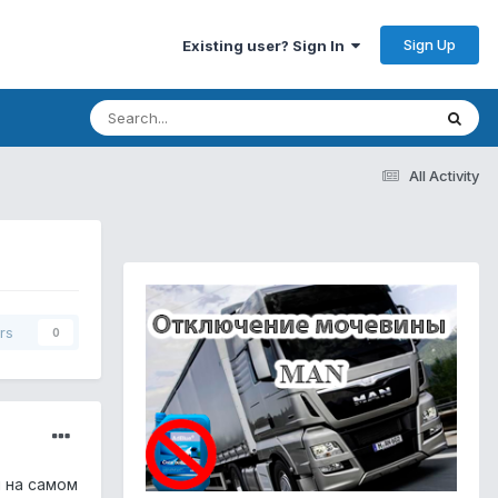
Sign Up
Existing user? Sign In
All Activity
rs
0
 на самом