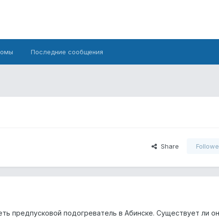
бомы
Последние сообщения
Share
Followe
ть предпусковой подогреватель в Абинске. Существует ли он