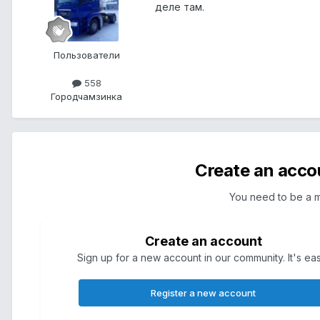
деле там.
Пользователи
558
Город
чамзинка
Create an acco
You need to be a 
Create an account
Sign up for a new account in our community. It's ea
Register a new account