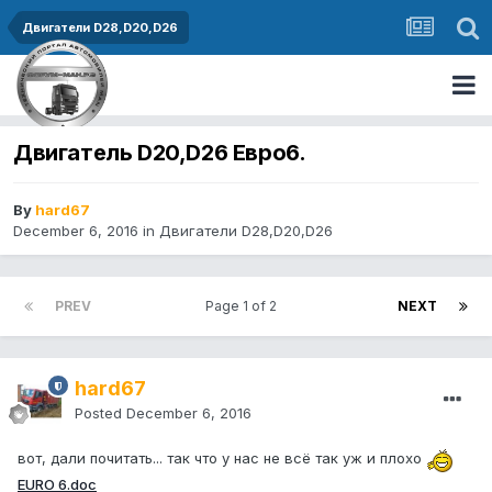
Двигатели D28,D20,D26
Двигатель D20,D26 Евро6.
By
hard67
December 6, 2016
in
Двигатели D28,D20,D26
PREV
Page 1 of 2
NEXT
hard67
Posted
December 6, 2016
вот, дали почитать... так что у нас не всё так уж и плохо
EURO 6.doc