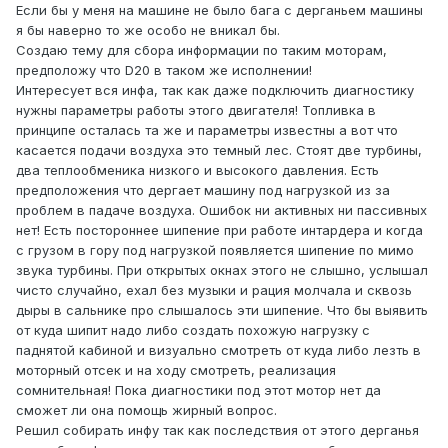
Если бы у меня на машине не было бага с дерганьем машины
я бы наверно то же особо не вникал бы.
Создаю тему для сбора информации по таким моторам,
предположу что D20 в таком же исполнении!
Интересует вся инфа, так как даже подключить диагностику
нужны параметры работы этого двигателя! Топливка в
принципе осталась та же и параметры известны а вот что
касается подачи воздуха это темный лес. Стоят две турбины,
два теплообменика низкого и высокого давления. Есть
предположения что дергает машину под нагрузкой из за
проблем в падаче воздуха. Ошибок ни активных ни пассивных
нет! Есть постороннее шипение при работе интардера и когда
с грузом в гору под нагрузкой появляется шипение по мимо
звука турбины. При открытых окнах этого не слышно, услышал
чисто случайно, ехал без музыки и рация молчала и сквозь
дыры в сальнике про слышалось эти шипение. Что бы выявить
от куда шипит надо либо создать похожую нагрузку с
паднятой кабиной и визуально смотреть от куда либо лезть в
моторный отсек и на ходу смотреть, реализация
сомнительная! Пока диагностики под этот мотор нет да
сможет ли она помощь жирный вопрос.
Решил собирать инфу так как последствия от этого дерганья