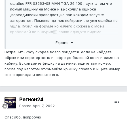
ошибке FFR 03263-08 MAN TGA 26.400 , суть в том что
помыл машину на Мойке и выскочила ошибка
,переодически пропадает ,но при каждом запуске
загорается . Поменял датчик нейтрали ,но увы ошибка не
ушла. Курил на форуме но ничего схожева с моей
проблемой не выкурил)))) понял одно,что видимо
неизбежно вскрывать проводку в косе от датчика до
Expand
блока(какого блока?) на форуме не оговорили. Самое
досадное то что не смог открыть файл который скинул
Потрашить косу скорее всего придётся если не найдёте
Hard67
обрыв или перетертость в гофре до большой косы в раме на
ffr.doc
кабину. Вскрывайте фишку на датчике, ищите там номер,
1/u041c/u0411
после под капотом открывайте крышку справо и ищите номер
Незнаю по каким причинам, а так же файл с кодами
этого провода и звоните его.
расшифровок.
может кто сталкивался или есть еще какие лазейки
прежде чем вскрывать косу,то подскажите пожалуйста.
Машина заводится все норм,только не работает круиз
Регион24
при данной ошибке
Posted
April 7, 2022
Спасибо, попробую