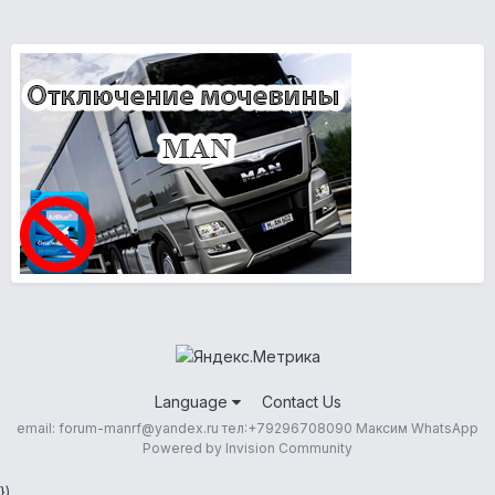
Language
Contact Us
email: forum-manrf@yandex.ru тел:+79296708090 Максим WhatsApp
Powered by Invision Community
})