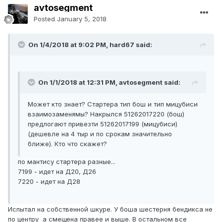
avtosegment
Posted
January 5, 2018
On 1/4/2018 at 9:02 PM, hard67 said:
On 1/1/2018 at 12:31 PM, avtosegment said:
Может кто знает? Стартера тип бош и тип мицубиси
взаимозаменямы? Накрылся 51262017220 (бош)
предлогают привезти 51262017199 (мицубиси)
(дешевле на 4 тыр и по срокам значительно
ближе). Кто что скажет?
по мантису стартера разные...
7199 - идет на Д20, Д26
7220 - идет на Д28
Испытал на собственной шкуре. У боша шестерня бендикса не
по центру а смещена правее и выше. В остальном все