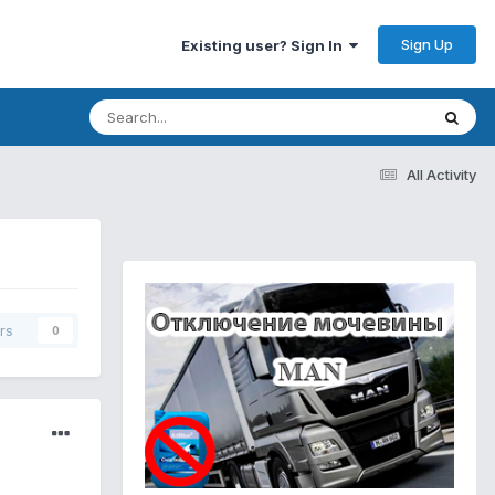
Sign Up
Existing user? Sign In
All Activity
rs
0