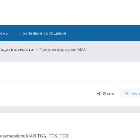
бомы
Последние сообщения
родать запчасти
Продам форсунки MAN
Share
Followe
для автомобиля MAN TGA, TGS, TGX