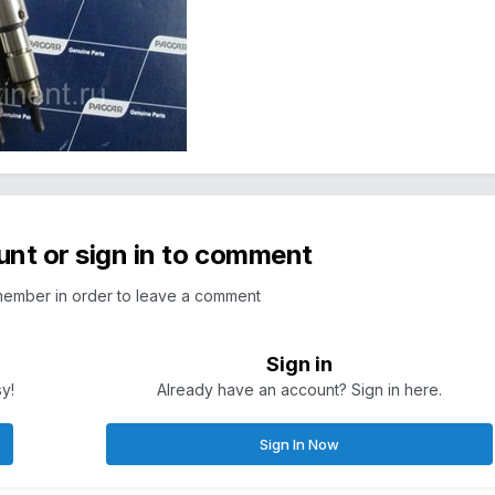
unt or sign in to comment
member in order to leave a comment
Sign in
sy!
Already have an account? Sign in here.
Sign In Now