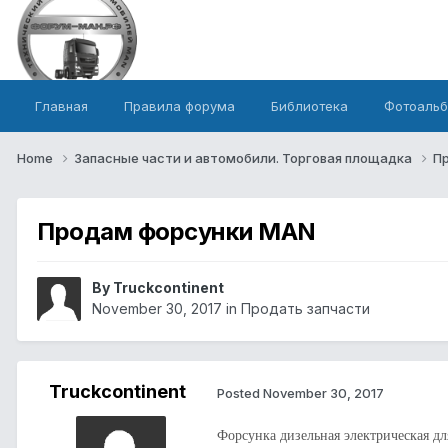
Главная
Правила форума
Библиотека
Фотоаль
Home
Запасные части и автомобили. Торговая площадка
П
Продам форсунки MAN
By Truckcontinent
November 30, 2017
in
Продать запчасти
Truckcontinent
Posted
November 30, 2017
Форсунка дизельная электрическая 