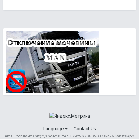
Language
Contact Us
email: forum-manrf@yandex.ru тел:+79296708090 Максим WhatsApp