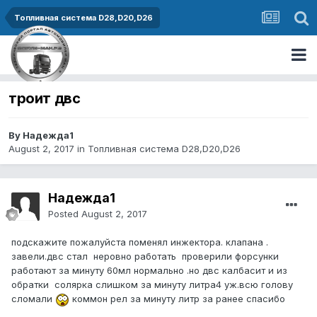
Топливная система D28,D20,D26
троит двс
By Надежда1
August 2, 2017
in
Топливная система D28,D20,D26
Надежда1
Posted
August 2, 2017
подскажите пожалуйста поменял инжектора. клапана .
завели.двс стал неровно работать проверили форсунки
работают за минуту 60мл нормально .но двс калбасит и из
обратки солярка слишком за минуту литра4 уж.всю голову
сломали
коммон рел за минуту литр за ранее спасибо