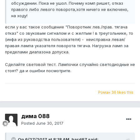
обсуждении. Пока не ушол. Почему комп ришет, отказ
правого либо левого поворота,хотя ничего не включено,
на ходу!
если у вас такое сообщение "Поворотник лев./прав. тягача
отказ" со звуковым сигналом и с желтым ! в треугольнике, то
(инфа из руководства пользователя) - неисправна левая/
правая лампа указателя поворота тягача. Нагрузка ламп за
пределами диапазона допуска.
Сделайте световой тест. Лампочки случайно светодиодные не
стоят? да и ошибки посмотрите.
Роман 36 likes this
дима 088
Posted
June 30, 2017
On 6/27/2017 at 8:18 AM, hard67 said: