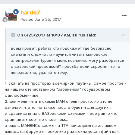
hard67
Posted
June 25, 2017
On 6/25/2017 at 10:07 AM, ви rus said:
всем привет. ребята кто подскажет где безопасно
скачать и сложно ли научится читать мановские
электросхемы (уровня моих познаний, могу разобраться
с вазовской проводкой)? просьба если спросил что то
неправильно, удаляйте тему.
1. скачать на просторах всемирной паутины, самое простое -
на нашем отечественном "забаненом" государством
файлообменнике...
2. для меня читать схемы МАН очень просто, но это не
означает что точно также просто будет и для других...
и сравнивать их с ВАЗовскими схемами - все равно что
сравнивать кое-что с кое-чем...
а еще в МАНВИСе схемы на ТГА приведены на аглицком
языке... на форуме я несколько раз выкладывал файл как