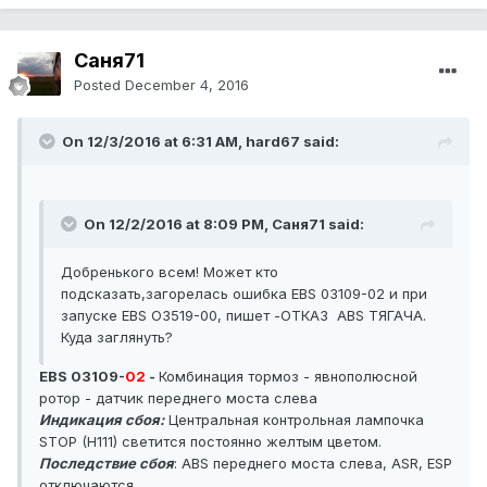
Саня71
Posted
December 4, 2016
On 12/3/2016 at 6:31 AM, hard67 said:
On 12/2/2016 at 8:09 PM, Саня71 said:
Добренького всем! Может кто
подсказать,загорелась ошибка EBS 03109-02 и при
запуске EBS O3519-00, пишет -ОТКАЗ ABS ТЯГАЧА.
Куда заглянуть?
EBS 03109-
02
-
Комбинация тормоз - явнополюсной
ротор - датчик переднего моста слева
Индикация сбоя:
Центральная контрольная лампочка
STOP (H111) светится постоянно желтым цветом.
Последствие сбоя
: ABS переднего моста слева, ASR, ESP
отключаются.