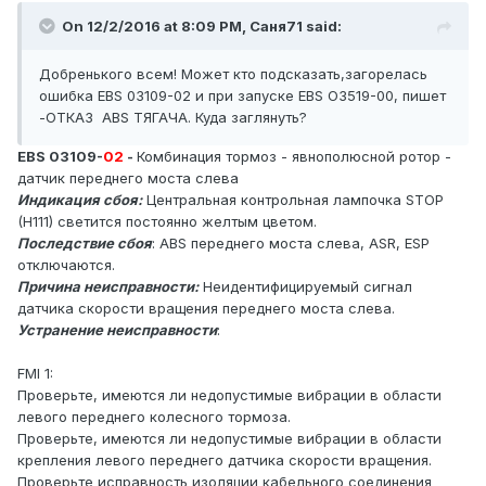
On 12/2/2016 at 8:09 PM, Саня71 said:
Добренького всем! Может кто подсказать,загорелась
ошибка EBS 03109-02 и при запуске EBS O3519-00, пишет
-ОТКАЗ ABS ТЯГАЧА. Куда заглянуть?
EBS 03109-
02
-
Комбинация тормоз - явнополюсной ротор -
датчик переднего моста слева
Индикация сбоя:
Центральная контрольная лампочка STOP
(H111) светится постоянно желтым цветом.
Последствие сбоя
: ABS переднего моста слева, ASR, ESP
отключаются.
Причина неисправности:
Неидентифицируемый сигнал
датчика скорости вращения переднего моста слева.
Устранение неисправности
:
FMI 1:
Проверьте, имеются ли недопустимые вибрации в области
левого переднего колесного тормоза.
Проверьте, имеются ли недопустимые вибрации в области
крепления левого переднего датчика скорости вращения.
Проверьте исправность изоляции кабельного соединения