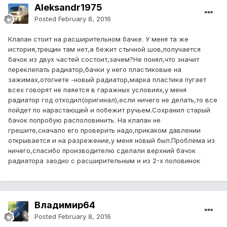
Aleksandr1975
Posted
February 8, 2016
Клапан стоит на расширительном бачке. У меня та же
история,трещин там нет,а бежит стычной шов,получается
бачок из двух частей состоит,зачем?Не понял,что значит
переклепать радиатор,бачки у него пластиковые на
зажимах,отогнете -новый радиатор,марка пластика пугает
всех говорят не паяется в гаражных условиях,у меня
радиатор год отходил(оригинал),если ничего не делать,то все
пойдет по нарастающей и побежит ручьем.Сохранил старый
бачок попробую располовинить. На клапан не
грешите,сначало его проверить надо,прикаком давлении
открывается и на разрежение,у меня новый был.Проблема из
ничего,спасибо производителю сделали верхний бачок
радиатора заодно с расширительным и из 2-х половинок
Владимир64
Posted
February 8, 2016