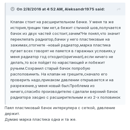
On 2/8/2016 at 4:52 AM, Aleksandr1975 said:
Клапан стоит на расширительном бачке. У меня та же
история,трещин там нет,а бежит стычной шов,получается
бачок из двух частей состоит,зачем?Не понял,что значит
переклепать радиатор,бачки у него пластиковые на
зажимах,отогнете -новый радиатор,марка пластика
пугает всех говорят не паяется в гаражных условиях,у
меня радиатор год отходил(оригинал),если ничего не
делать,то все пойдет по нарастающей и побежит
ручьем.Сохранил старый бачок попробую
располовинить. На клапан не грешите,сначало его
проверить надо,прикаком давлении открывается и на
разрежение,у меня новый был.Проблема из
ничего,спасибо производителю сделали верхний бачок
радиатора заодно с расширительным и из 2-х половинок
Паял пластиковый бачок интеркулера с сеткой, давление
держит.
Думаю марка пластика одна и та же.