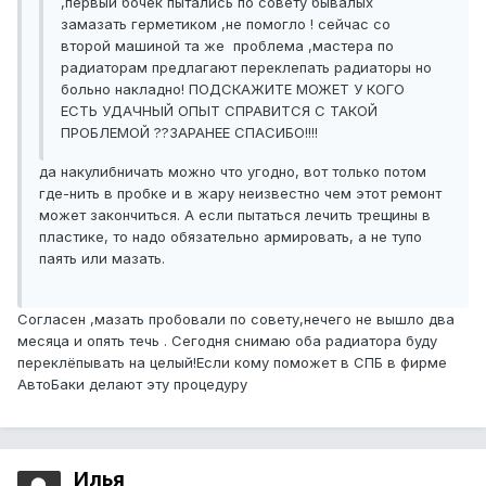
,первый бочек пытались по совету бывалых
замазать герметиком ,не помогло ! сейчас со
второй машиной та же проблема ,мастера по
радиаторам предлагают переклепать радиаторы но
больно накладно! ПОДСКАЖИТЕ МОЖЕТ У КОГО
ЕСТЬ УДАЧНЫЙ ОПЫТ СПРАВИТСЯ С ТАКОЙ
ПРОБЛЕМОЙ ??ЗАРАНЕЕ СПАСИБО!!!!
да накулибничать можно что угодно, вот только потом
где-нить в пробке и в жару неизвестно чем этот ремонт
может закончиться. А если пытаться лечить трещины в
пластике, то надо обязательно армировать, а не тупо
паять или мазать.
Согласен ,мазать пробовали по совету,нечего не вышло два
месяца и опять течь . Сегодня снимаю оба радиатора буду
переклёпывать на целый!Если кому поможет в СПБ в фирме
АвтоБаки делают эту процедуру
Илья