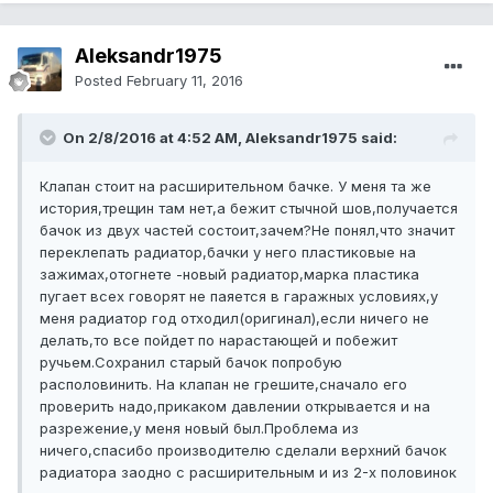
Aleksandr1975
Posted
February 11, 2016
On 2/8/2016 at 4:52 AM, Aleksandr1975 said:
Клапан стоит на расширительном бачке. У меня та же
история,трещин там нет,а бежит стычной шов,получается
бачок из двух частей состоит,зачем?Не понял,что значит
переклепать радиатор,бачки у него пластиковые на
зажимах,отогнете -новый радиатор,марка пластика
пугает всех говорят не паяется в гаражных условиях,у
меня радиатор год отходил(оригинал),если ничего не
делать,то все пойдет по нарастающей и побежит
ручьем.Сохранил старый бачок попробую
располовинить. На клапан не грешите,сначало его
проверить надо,прикаком давлении открывается и на
разрежение,у меня новый был.Проблема из
ничего,спасибо производителю сделали верхний бачок
радиатора заодно с расширительным и из 2-х половинок