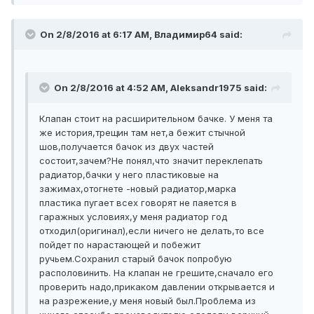
On 2/8/2016 at 6:17 AM, Владимир64 said:
On 2/8/2016 at 4:52 AM, Aleksandr1975 said:
Клапан стоит на расширительном бачке. У меня та
же история,трещин там нет,а бежит стычной
шов,получается бачок из двух частей
состоит,зачем?Не понял,что значит переклепать
радиатор,бачки у него пластиковые на
зажимах,отогнете -новый радиатор,марка
пластика пугает всех говорят не паяется в
гаражных условиях,у меня радиатор год
отходил(оригинал),если ничего не делать,то все
пойдет по нарастающей и побежит
ручьем.Сохранил старый бачок попробую
располовинить. На клапан не грешите,сначало его
проверить надо,прикаком давлении открывается и
на разрежение,у меня новый был.Проблема из