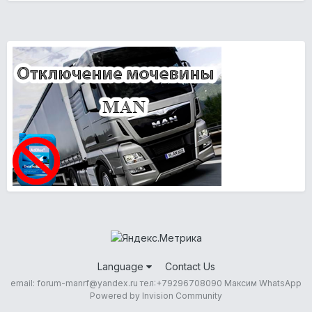
Language
Contact Us
email: forum-manrf@yandex.ru тел:+79296708090 Максим WhatsApp
Powered by Invision Community