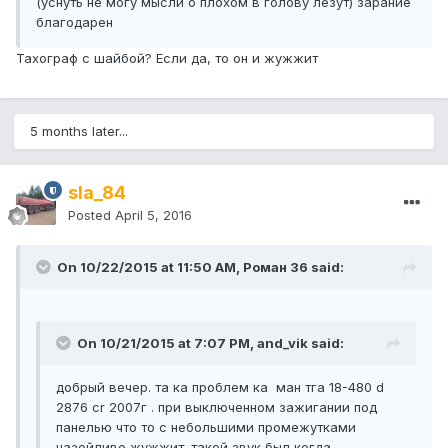
(уснуть не могу мысли о плохом в голову лезут) зарание
благодарен
Тахограф с шайбой? Если да, то он и жужжит
5 months later...
sla_84
Posted
April 5, 2016
On 10/22/2015 at 11:50 AM, Роман 36 said:
On 10/21/2015 at 7:07 PM, and_vik said:
добрый вечер. та ка проблем ка ман тга 18-480 d
2876 cr 2007г . при выключенном зажигании под
панелью что то с небольшими промежутками
назойливо жужжит. такой звук был когда