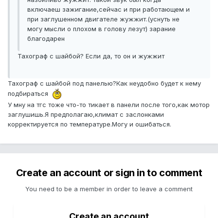
включаеш зажигание,сейчас и при работающем и
при заглушенном двигателе жужжит.(уснуть не
могу мысли о плохом в голову лезут) зарание
благодарен
Тахограф с шайбой? Если да, то он и жужжит
Тахограф с шайбой под панелью?Как неудобно будет к нему
подбираться
У мну на тгс тоже что-то тикает в панели после того,как мотор
заглушишь.Я предполагаю,климат с заслонками
корректируется по температуре.Могу и ошибаться.
Create an account or sign in to comment
You need to be a member in order to leave a comment
Create an account